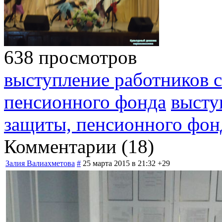
638 просмотров
выступление работников 
пенсионного фонда
высту
защиты, пенсионного фон
Комментарии (
18
)
Залия Валиахметова
#
25 марта 2015 в 21:32
+29