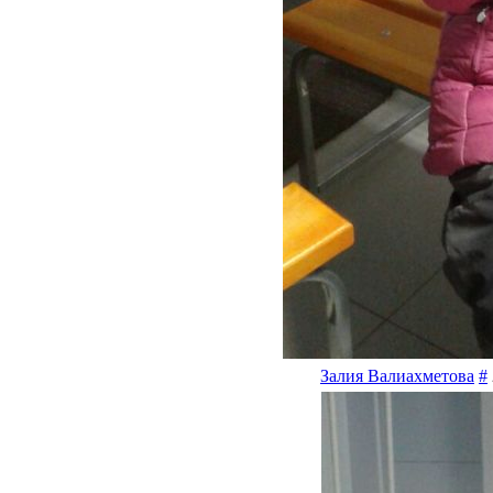
Залия Валиахметова
#