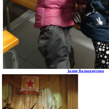
Залия Валиахметова