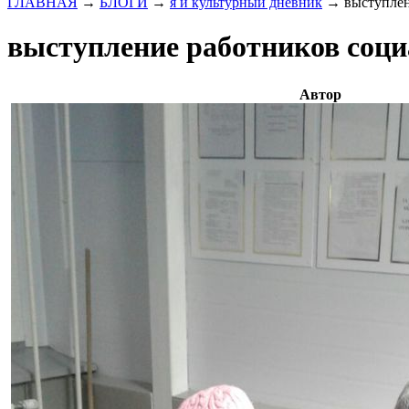
ГЛАВНАЯ
→
БЛОГИ
→
я и культурный дневник
→
выступлен
выступление работников соци
Автор