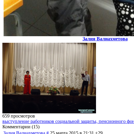
Залия Валиахметова
659 просмотров
выступление работников социальной защиты, пенсионного фо
Комментарии (
15
)
Залия Валиахметова
#
25 марта 2015 в 21:31
+29