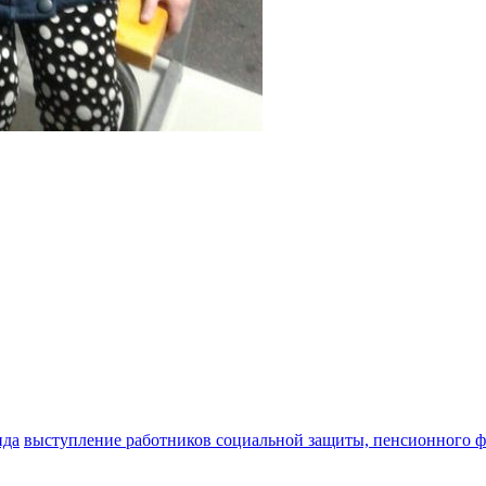
нда
выступление работников социальной защиты, пенсионного 