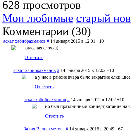
628 просмотров
Мои любимые
старый нов
Комментарии (
30
)
асхат хабибрахманов
#
14 января 2015 в 12:01
+10
классная елочка)
Ответить
асхат хабибрахманов
#
14 января 2015 в 12:02
+10
а у нас в районе вчера было закрытие елки...вс
Ответить
асхат хабибрахманов
#
14 января 2015 в 12:02
+10
но был праздничный концерт,катание на са
Ответить
Залия Валиахметова
#
14 января 2015 в 20:49
+67