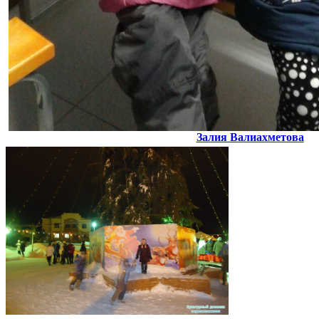
Залия Валиахметова