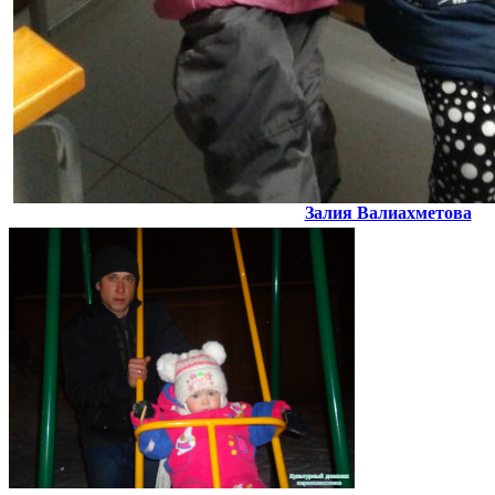
Залия Валиахметова