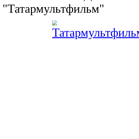
"Татармультфильм"