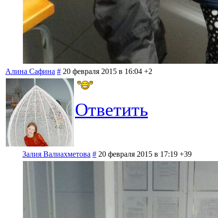
Алина Сафина
#
20 февраля 2015 в 16:04
+2
Ответить
Залия Валиахметова
#
20 февраля 2015 в 17:19
+39