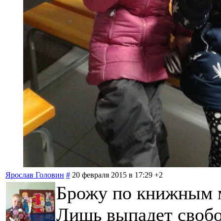
Ярослав Головин
#
20 февраля 2015 в 17:29
+2
Брожу по книжным 
Лишь выпадет своб