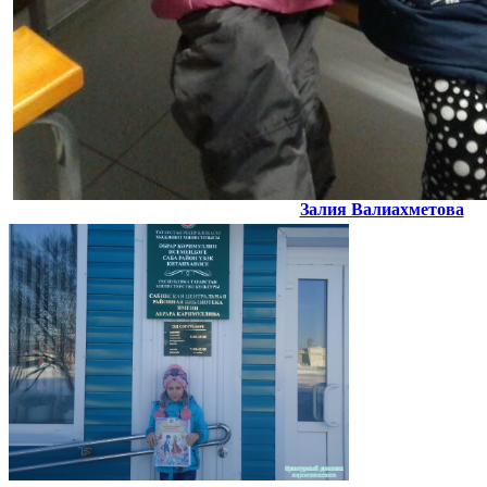
Залия Валиахметова