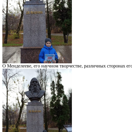
О Менделееве, его научном творчестве, различных сторонах его