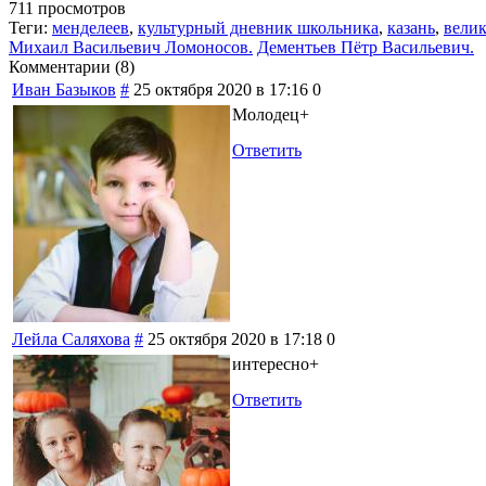
711 просмотров
Теги:
менделеев
,
культурный дневник школьника
,
казань
,
вели
Михаил Васильевич Ломоносов.
Дементьев Пётр Васильевич.
Комментарии (
8
)
Иван Базыков
#
25 октября 2020 в 17:16
0
Молодец+
Ответить
Лейла Саляхова
#
25 октября 2020 в 17:18
0
интересно+
Ответить