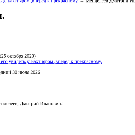
.)с Бахтияром ,вперед к прекрасному.
→
Менделеев Дмитрий Ив
.
(25 октября 2020)
его увидеть.)с Бахтияром ,вперед к прекрасному.
едний 30 июля 2026
енделеев, Дмитрий Иванович.!