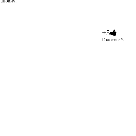
анович.
+5
Голосов: 5