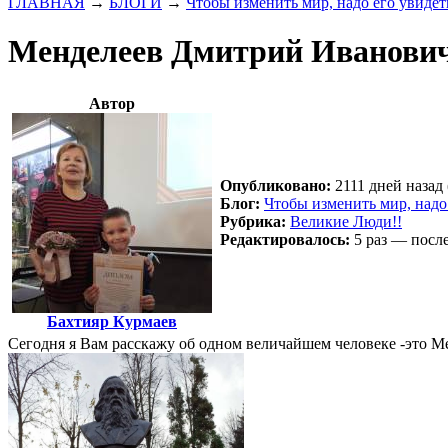
ГЛАВНАЯ
→
БЛОГИ
→
Чтобы изменить мир, надо его увидеть
Менделеев Дмитрий Иванович
Автор
Опубликовано:
2111 дней назад 
Блог:
Чтобы изменить мир, надо 
Рубрика:
Великие Люди!!
Редактировалось:
5 раз — посл
Бахтияр Курмаев
Сегодня я Вам расскажу об одном величайшем человеке -это М