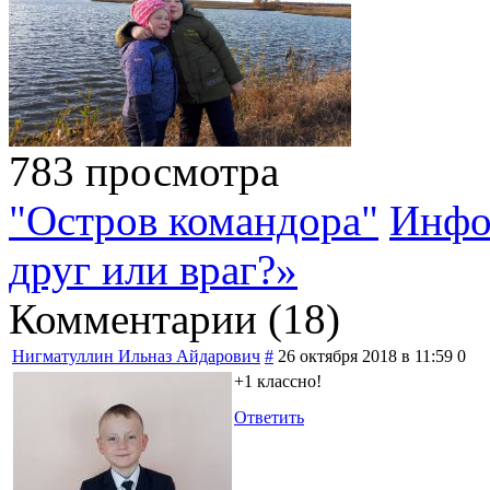
783 просмотра
"Остров командора"
Инфо
друг или враг?»
Комментарии (
18
)
Нигматуллин Ильназ Айдарович
#
26 октября 2018 в 11:59
0
+1 классно!
Ответить