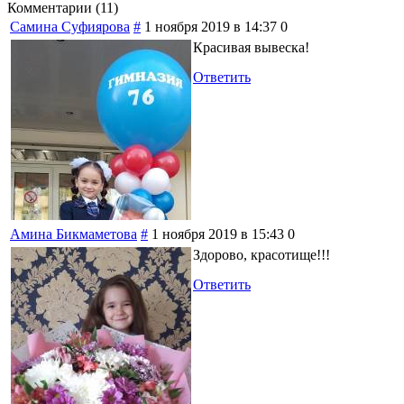
Комментарии (
11
)
Самина Суфиярова
#
1 ноября 2019 в 14:37
0
Красивая вывеска!
Ответить
Амина Бикмаметова
#
1 ноября 2019 в 15:43
0
Здорово, красотище!!!
Ответить