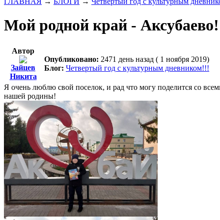
ГЛАВНАЯ
→
БЛОГИ
→
Четвертый год с культурным дневник
Мой родной край - Аксубаево!
Автор
Опубликовано:
2471 день назад ( 1 ноября 2019)
Зайцев
Блог:
Четвертый год с культурным дневником!!!
Никита
Я очень люблю свой поселок, и рад что могу поделится со все
нашей родины!