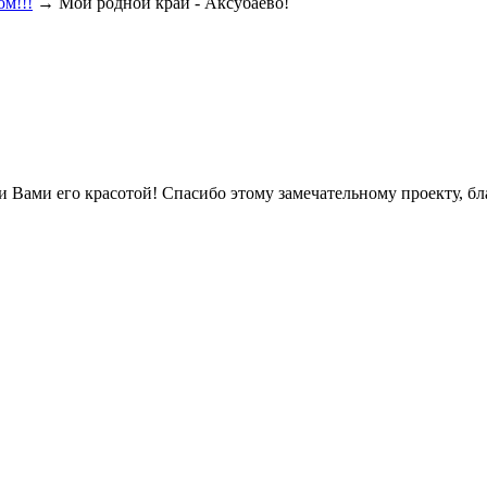
ом!!!
→
Мой родной край - Аксубаево!
ми Вами его красотой! Спасибо этому замечательному проекту, б