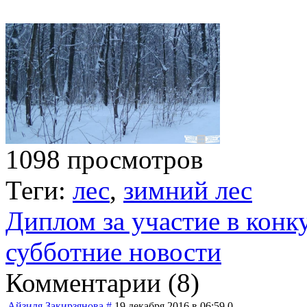
1098 просмотров
Теги:
лес
,
зимний лес
Диплом за участие в конк
субботние новости
Комментарии (
8
)
Айзиля Закирзянова
#
19 декабря 2016 в 06:59
0