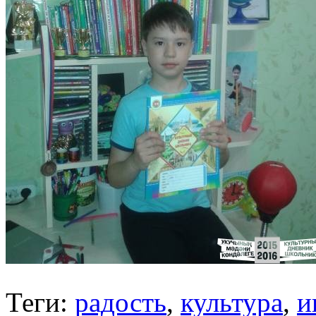
Теги:
радость
,
культура
,
и