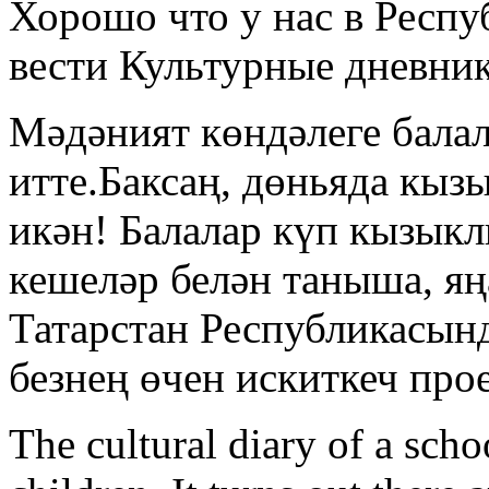
Хорошо что у нас в Респу
вести Культурные дневник
Мәдәният көндәлеге балал
итте.Баксаң, дөньяда кыз
икән! Балалар күп кызыкл
кешеләр белән таныша, яңа
Татарстан Республикасын
безнең өчен искиткеч про
The cultural diary of a scho