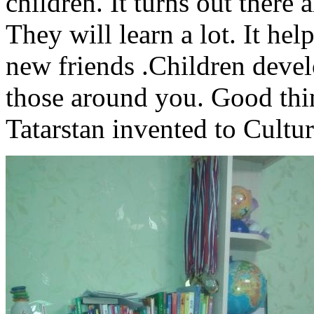
children. It turns out there 
They will learn a lot. It h
new friends .Children devel
those around you. Good thi
Tatarstan invented to Cultura