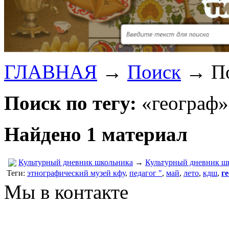
ГЛАВНАЯ
→
Поиск
→
П
Поиск по тегу:
«географ»
Найдено 1 материал
Культурный дневник школьника
→
Культурный дневник ш
Теги:
этнографический музей кфу
,
педагог "
,
май
,
лето
,
кдш
,
г
Мы в контакте