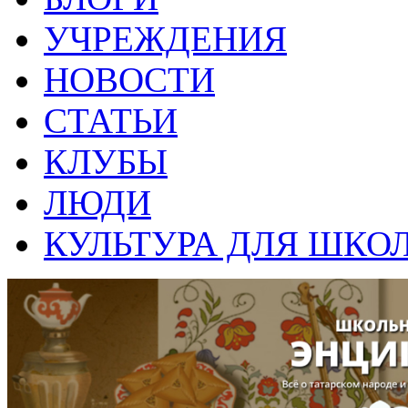
УЧРЕЖДЕНИЯ
НОВОСТИ
СТАТЬИ
КЛУБЫ
ЛЮДИ
КУЛЬТУРА ДЛЯ ШКО