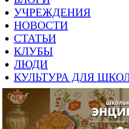
УЧРЕЖДЕНИЯ
НОВОСТИ
СТАТЬИ
КЛУБЫ
ЛЮДИ
КУЛЬТУРА ДЛЯ ШКО