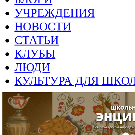
УЧРЕЖДЕНИЯ
НОВОСТИ
СТАТЬИ
КЛУБЫ
ЛЮДИ
КУЛЬТУРА ДЛЯ ШКО