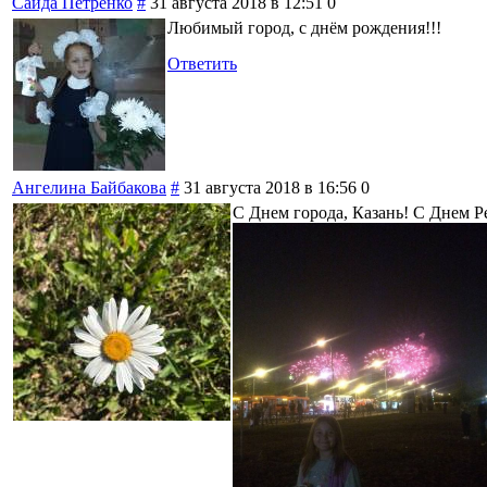
Саида Петренко
#
31 августа 2018 в 12:51
0
Любимый город, с днём рождения!!!
Ответить
Ангелина Байбакова
#
31 августа 2018 в 16:56
0
C Днем города, Казань! С Днем Р