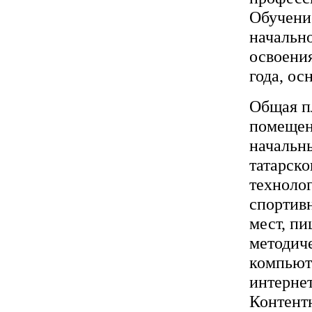
Обучени
начальн
освоения
года, ос
Общая пл
помещени
начальны
татарско
технолог
спортивн
мест, п
методиче
компьют
интернет
Контент