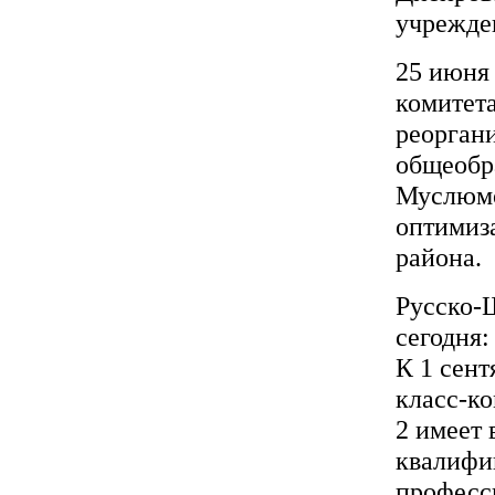
учрежде
25 июня
комитет
реорган
общеобр
Муслюмо
оптимиз
района.
Русско-
сегодня
К 1 сент
класс-ко
2 имеет
квалифи
професс