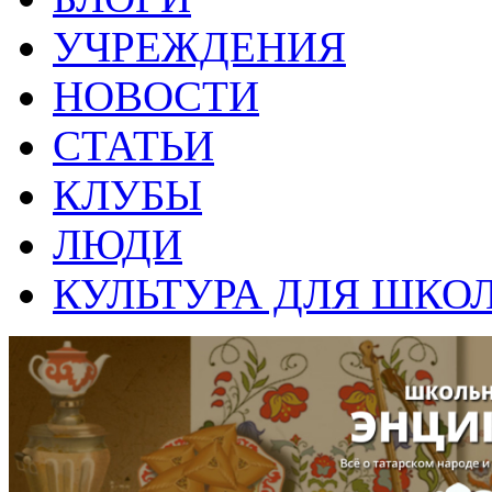
УЧРЕЖДЕНИЯ
НОВОСТИ
СТАТЬИ
КЛУБЫ
ЛЮДИ
КУЛЬТУРА ДЛЯ ШКО