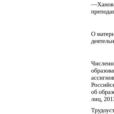
—Ханов Р
преподав
О матер
деятель
Численн
образов
ассигно
Российс
об образ
лиц, 201
Трудоус