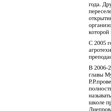
года. Др
переселе
открытия
организо
которой 
С 2005 
агротех
препода
В 2006-2
главы М
Р.Р.пров
полност
называт
школе пр
Днепрова