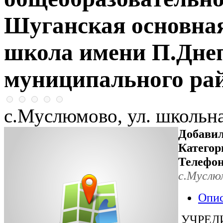
Шуганская основна
школа имени П.Дне
муниципального ра
с.Муслюмово, ул. школьна
Добавил
Категор
Телефон
с.Муслюм
Опи
УЧРЕДИТ