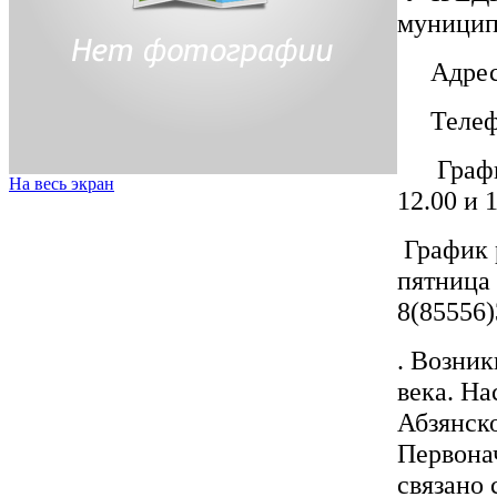
муницип
Адрес: 
Телефон
График 
На весь экран
12.00 и 
График 
пятница 
8(85556)
. Возник
века. На
Абзянск
Первонач
связано 