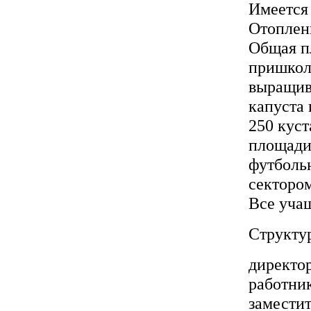
Имеется 
Отоплени
Общая пл
пришколь
выращива
капуста 
250 кус
площади 
футболь
секторо
Все уча
Структу
директо
работни
заместит