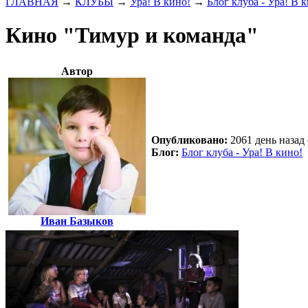
ГЛАВНАЯ
→
КЛУБЫ
→
Ура! В кино!
→
Блог клуба - Ура! В 
Кино "Тимур и команда"
Автор
Опубликовано:
2061 день назад 
Блог:
Блог клуба - Ура! В кино!
Иван Базыков