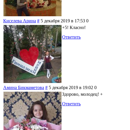
Киселева Арина
#
5 декабря 2019 в 17:53
0
+5! Класно!
Ответить
Амина Бикмаметова
#
5 декабря 2019 в 19:02
0
Здорово, молодец! +
Ответить