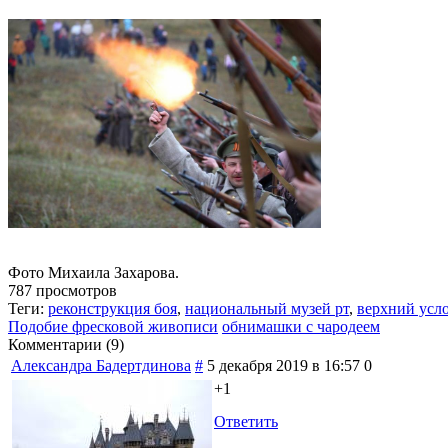
Фото Михаила Захарова.
787 просмотров
Теги:
реконструкция боя
,
национальный музей рт
,
верхний усл
Подобие фресковой живописи
обнимашки с чародеем
Комментарии (
9
)
Александра Бадертдинова
#
5 декабря 2019 в 16:57
0
+1
Ответить