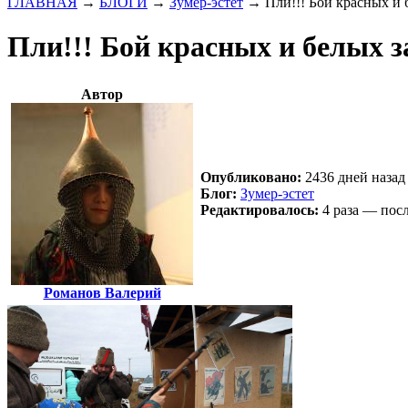
ГЛАВНАЯ
→
БЛОГИ
→
Зумер-эстет
→
Пли!!! Бой красных и 
Пли!!! Бой красных и белых з
Автор
Опубликовано:
2436 дней назад 
Блог:
Зумер-эстет
Редактировалось:
4 раза — посл
Романов Валерий