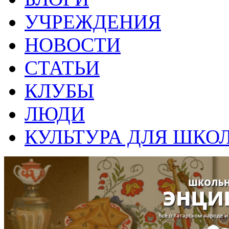
УЧРЕЖДЕНИЯ
НОВОСТИ
СТАТЬИ
КЛУБЫ
ЛЮДИ
КУЛЬТУРА ДЛЯ ШКО