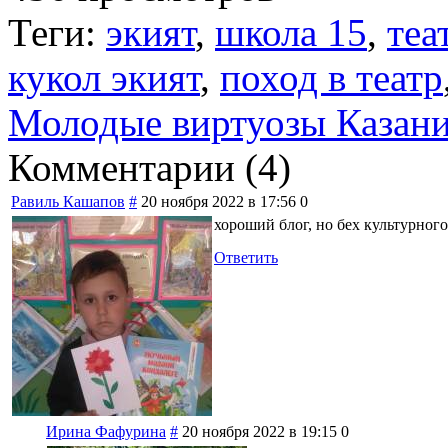
Теги:
экият
,
школа 15
,
теа
кукол экият
,
поход в театр
Молодые виртуозы Казан
Комментарии (
4
)
Равиль Кашапов
#
20 ноября 2022 в 17:56
0
хороший блог, но бех культурног
Ответить
Ирина Фафурина
#
20 ноября 2022 в 19:15
0