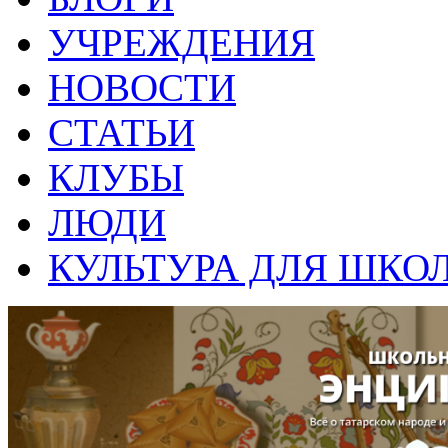
УЧРЕЖДЕНИЯ
НОВОСТИ
СТАТЬИ
КЛУБЫ
ЛЮДИ
КУЛЬТУРА ДЛЯ ШКО