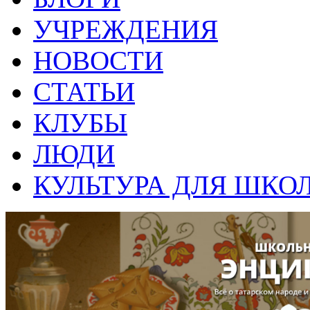
УЧРЕЖДЕНИЯ
НОВОСТИ
СТАТЬИ
КЛУБЫ
ЛЮДИ
КУЛЬТУРА ДЛЯ ШКО