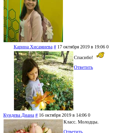
Карина Хисамиева
#
17 октября 2019 в 19:06
0
Спасибо!
Ответить
Кундева Диана
#
16 октября 2019 в 14:06
0
Класс. Молодцы.
Ответить