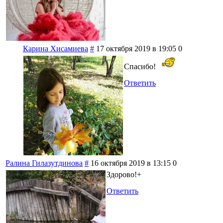
Карина Хисамиева
#
17 октября 2019 в 19:05
0
Спасибо!
Ответить
Ралина Гилазутдинова
#
16 октября 2019 в 13:15
0
Здорово!+
Ответить