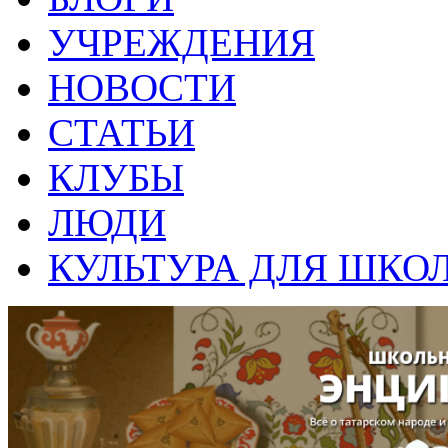
УЧРЕЖДЕНИЯ
НОВОСТИ
СТАТЬИ
КЛУБЫ
ЛЮДИ
КУЛЬТУРА ДЛЯ ШКО