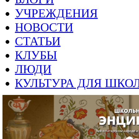
УЧРЕЖДЕНИЯ
НОВОСТИ
СТАТЬИ
КЛУБЫ
ЛЮДИ
КУЛЬТУРА ДЛЯ ШКО