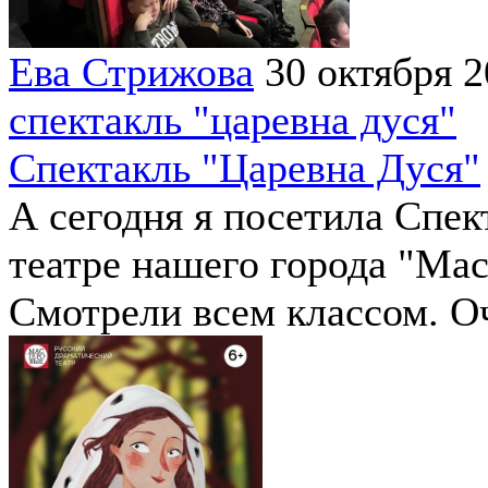
Ева Стрижова
30 октября 
спектакль "царевна дуся"
Спектакль "Царевна Дуся"
А сегодня я посетила Спек
театре нашего города "Ма
Смотрели всем классом. О