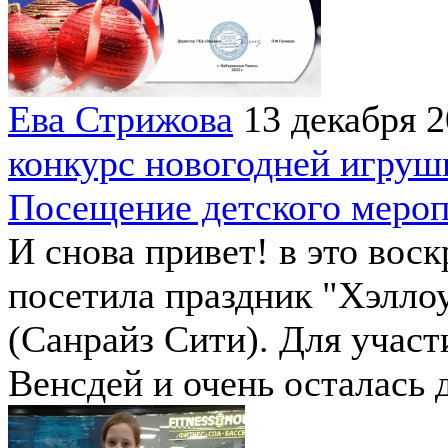
Ева Стрижова
13 декабря 
конкурс новогодней игруш
Посещение детского меро
И снова привет! в это вос
посетила праздник "Хэлл
(Санрайз Сити). Для участ
Венсдей и очень осталась 