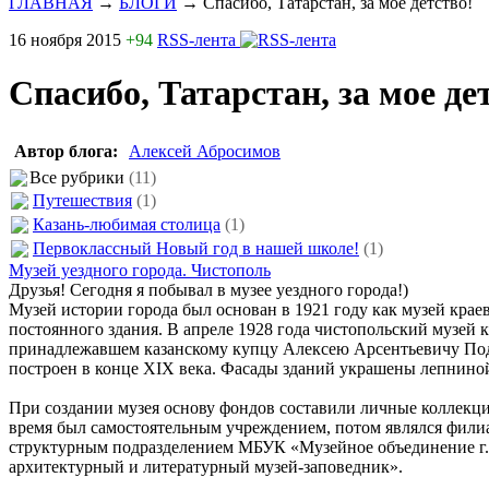
ГЛАВНАЯ
→
БЛОГИ
→
Спасибо, Татарстан, за мое детство!
16 ноября 2015
+94
RSS-лента
Спасибо, Татарстан, за мое де
Автор блога:
Алексей Абросимов
Все рубрики
(11)
Путешествия
(1)
Казань-любимая столица
(1)
Первоклассный Новый год в нашей школе!
(1)
Музей уездного города. Чистополь
Друзья! Сегодня я побывал в музее уездного города!)
Музей истории города был основан в 1921 году как музей кра
постоянного здания. В апреле 1928 года чистопольский музей 
принадлежавшем казанскому купцу Алексею Арсентьевичу Поду
построен в конце XIX века. Фасады зданий украшены лепнино
При создании музея основу фондов составили личные коллекци
время был самостоятельным учреждением, потом являлся филиа
структурным подразделением МБУК «Музейное объединение г. 
архитектурный и литературный музей-заповедник».