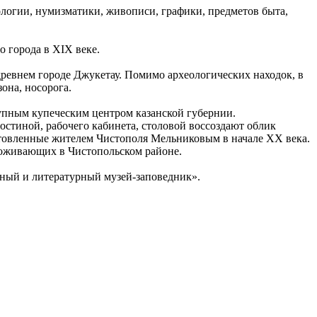
ологии, нумизматики, живописи, графики, предметов быта,
о города в XIX веке.
 древнем городе Джукетау. Помимо археологических находок, в
она, носорога.
рупным купеческим центром казанской губернии.
остиной, рабочего кабинета, столовой воссоздают облик
отовленные жителем Чистополя Мельниковым в начале ХХ века.
проживающих в Чистопольском районе.
ный и литературный музей-заповедник».