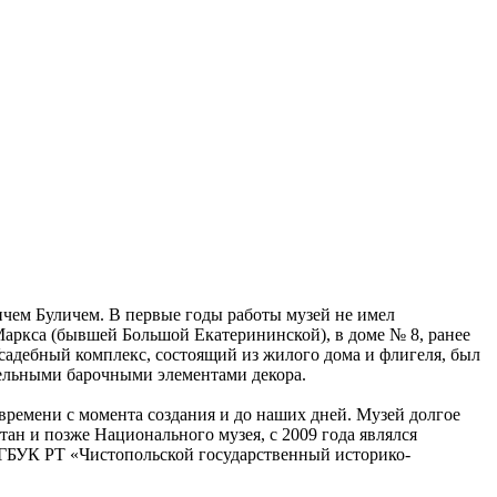
ичем Буличем. В первые годы работы музей не имел
Маркса (бывшей Большой Екатерининской), в доме № 8, ранее
садебный комплекс, состоящий из жилого дома и флигеля, был
дельными барочными элементами декора.
времени с момента создания и до наших дней. Музей долгое
н и позже Национального музея, с 2009 года являлся
 ГБУК РТ «Чистопольской государственный историко-