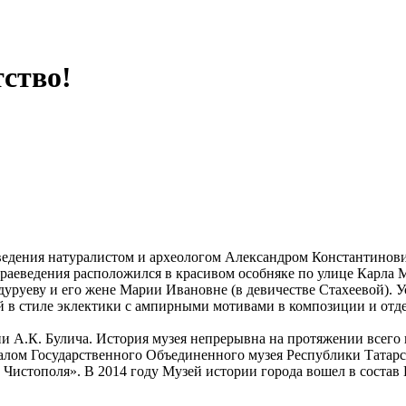
тство!
еведения натуралистом и археологом Александром Константинов
краеведения расположился в красивом особняке по улице Карла 
руеву и его жене Марии Ивановне (в девичестве Стахеевой). У
й в стиле эклектики с ампирными мотивами в композиции и от
и А.К. Булича. История музея непрерывна на протяжении всего 
лом Государственного Объединенного музея Республики Татарста
Чистополя». В 2014 году Музей истории города вошел в состав