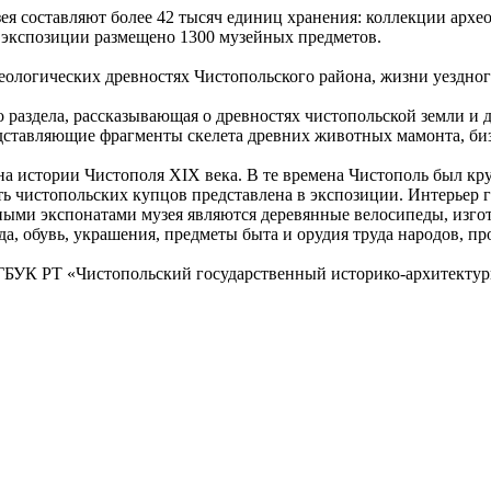
ея составляют более 42 тысяч единиц хранения: коллекции архе
 экспозиции размещено 1300 музейных предметов.
еологических древностях Чистопольского района, жизни уездног
го раздела, рассказывающая о древностях чистопольской земли и
дставляющие фрагменты скелета древних животных мамонта, биз
на истории Чистополя XIX века. В те времена Чистополь был к
ь чистопольских купцов представлена в экспозиции. Интерьер г
ьными экспонатами музея являются деревянные велосипеды, изг
а, обувь, украшения, предметы быта и орудия труда народов, 
 ГБУК РТ «Чистопольский государственный историко-архитектур