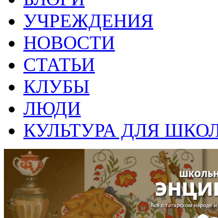
УЧРЕЖДЕНИЯ
НОВОСТИ
СТАТЬИ
КЛУБЫ
ЛЮДИ
КУЛЬТУРА ДЛЯ ШКО