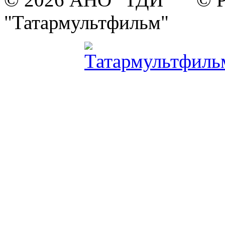
"Татармультфильм"