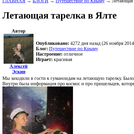
ГЛАВНАЯ
→
БЛОГИ
→
Путешествие по Крыму
→
Летающая 
Летающая тарелка в Ялте
Автор
Опубликовано:
4272 дня назад (26 ноября 2014
Блог:
Путешествие по Крыму
Настроение:
отличное
Играет:
красивая
Алексей
Эскин
Мы заходили в гости к гуманоидам на летающую тарелку. Было
Внутри была информация про космос и про пришельцев, которы