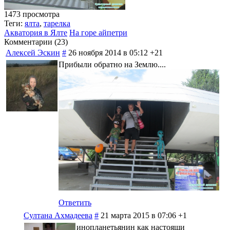
1473 просмотра
Теги:
ялта
,
тарелка
Акватория в Ялте
На горе айпетри
Комментарии (
23
)
Алексей Эскин
#
26 ноября 2014 в 05:12
+21
Прибыли обратно на Землю....
Ответить
Султана Ахмадеева
#
21 марта 2015 в 07:06
+1
инопланетьянин как настоящи