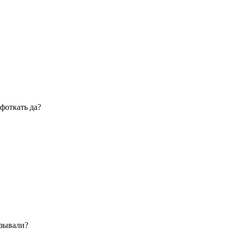
фоткать да?
азывали?