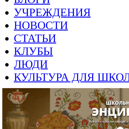
УЧРЕЖДЕНИЯ
НОВОСТИ
СТАТЬИ
КЛУБЫ
ЛЮДИ
КУЛЬТУРА ДЛЯ ШКО