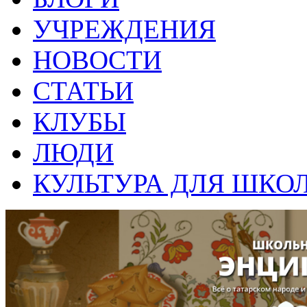
УЧРЕЖДЕНИЯ
НОВОСТИ
СТАТЬИ
КЛУБЫ
ЛЮДИ
КУЛЬТУРА ДЛЯ ШКО