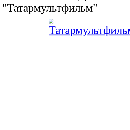
"Татармультфильм"