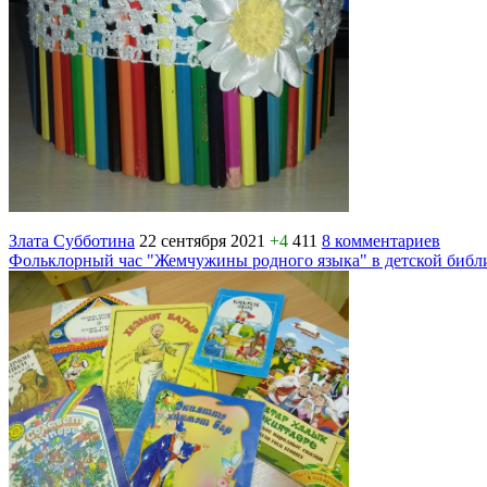
Злата Субботина
22 сентября 2021
+4
411
8 комментариев
Фольклорный час "Жемчужины родного языка" в детской библ