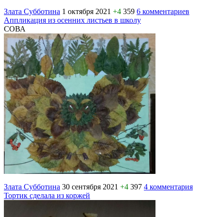
Злата Субботина
1 октября 2021
+4
359
6 комментариев
Аппликация из осенних листьев в школу
СОВА
Злата Субботина
30 сентября 2021
+4
397
4 комментария
Тортик сделала из коржей