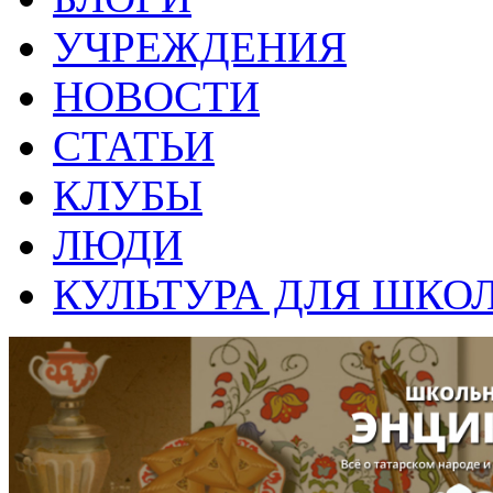
УЧРЕЖДЕНИЯ
НОВОСТИ
СТАТЬИ
КЛУБЫ
ЛЮДИ
КУЛЬТУРА ДЛЯ ШКО