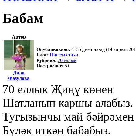
Бабам
Автор
Опубликовано:
4135 дней назад (14 апреля 201
Блог:
Пишем стихи
Рубрика:
70 еллык
Настроение:
5+
Диля
Фазулова
70 еллык Җиңү көнен
Шатланып каршы алабыз.
Тугызынчы май бәйрәмен
Бүләк иткән бабабыз.