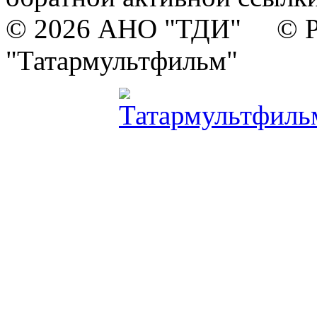
© 2026 АНО "ТДИ" © Р
"Татармультфильм"