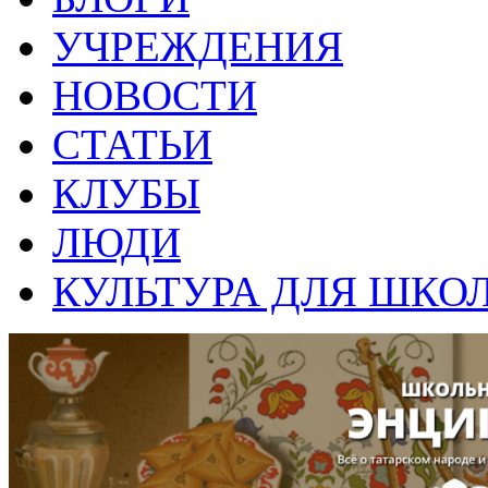
УЧРЕЖДЕНИЯ
НОВОСТИ
СТАТЬИ
КЛУБЫ
ЛЮДИ
КУЛЬТУРА ДЛЯ ШКО