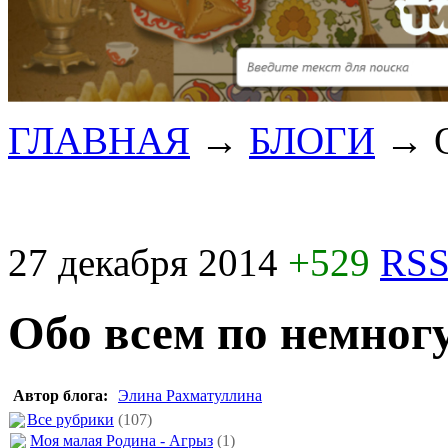
ГЛАВНАЯ
→
БЛОГИ
→
27 декабря 2014
+529
RSS
Обо всем по немног
Автор блога:
Элина Рахматуллина
Все рубрики
(107)
Моя малая Родина - Агрыз
(1)