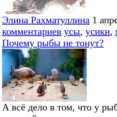
Элина Рахматуллина
1 апр
комментариев
усы
,
усики
,
Почему рыбы не тонут?
А всё дело в том, что у ры