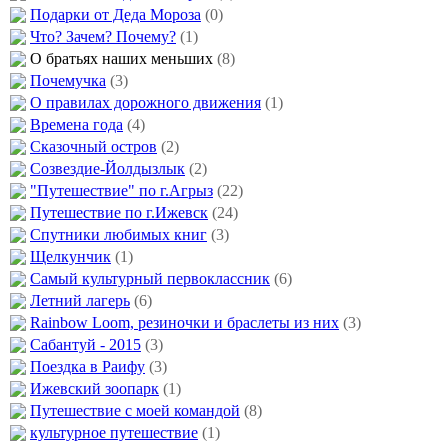
Подарки от Деда Мороза
(0)
Что? Зачем? Почему?
(1)
О братьях наших меньших
(8)
Почемучка
(3)
О правилах дорожного движения
(1)
Времена года
(4)
Сказочный остров
(2)
Созвездие-Йолдызлык
(2)
"Путешествие" по г.Агрыз
(22)
Путешествие по г.Ижевск
(24)
Спутники любимых книг
(3)
Щелкунчик
(1)
Самый культурный первоклассник
(6)
Летний лагерь
(6)
Rainbow Loom, резиночки и браслеты из них
(3)
Сабантуй - 2015
(3)
Поездка в Раифу
(3)
Ижевский зоопарк
(1)
Путешествие с моей командой
(8)
культурное путешествие
(1)