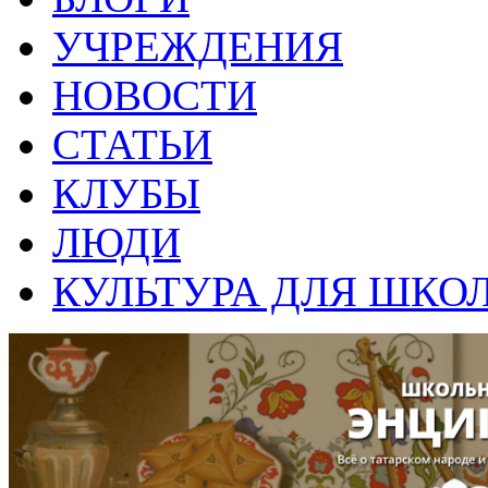
УЧРЕЖДЕНИЯ
НОВОСТИ
СТАТЬИ
КЛУБЫ
ЛЮДИ
КУЛЬТУРА ДЛЯ ШКО