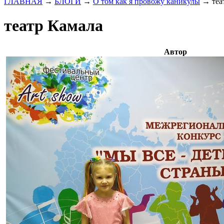
ГЛАВНАЯ
→
БЛОГИ
→
О том как я провожу каникулы
→
теа
театр Камала
Автор