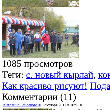
1085 просмотров
Теги:
с. новый кырлай
,
ко
Как красиво рисуют!
Пода
Комментарии (
11
)
Ангелина Байбакова
#
3 октября 2017 в 10:51
0