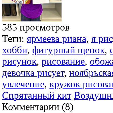
585 просмотров
Теги:
ярмеева риана
,
я ри
хобби
,
фигурный щенок
,
рисунок
,
рисование
,
обож
девочка рисует
,
ноябрьска
увлечение
,
кружок рисова
Спрятанный кит
Воздушн
Комментарии (
8
)