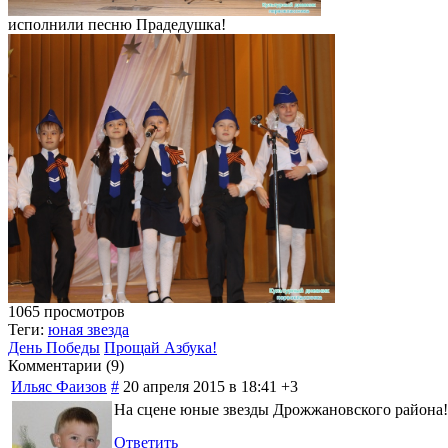
исполнили песню Прадедушка!
1065 просмотров
Теги:
юная звезда
День Победы
Прощай Азбука!
Комментарии (
9
)
Ильяс Фаизов
#
20 апреля 2015 в 18:41
+3
На сцене юные звезды Дрожжановского района!
Ответить