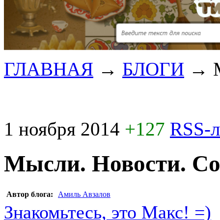
ГЛАВНАЯ
→
БЛОГИ
→
1 ноября 2014
+127
RSS-
Мысли. Новости. С
Автор блога:
Амиль Авзалов
Знакомьтесь, это Макс! =)