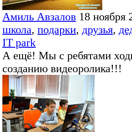
Амиль Авзалов
18 ноября 
школа
,
подарки
,
друзья
,
де
IT park
А ещё! Мы с ребятами ход
созданию видеоролика!!!