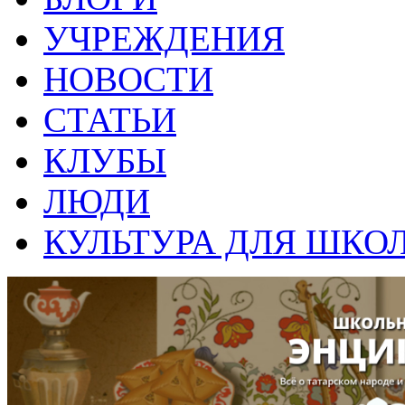
УЧРЕЖДЕНИЯ
НОВОСТИ
СТАТЬИ
КЛУБЫ
ЛЮДИ
КУЛЬТУРА ДЛЯ ШКО