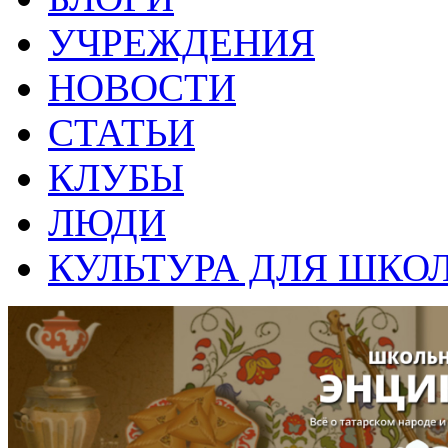
УЧРЕЖДЕНИЯ
НОВОСТИ
СТАТЬИ
КЛУБЫ
ЛЮДИ
КУЛЬТУРА ДЛЯ ШКО