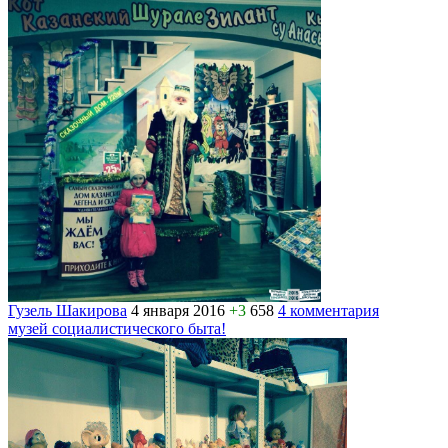
Гузель Шакирова
4 января 2016
+3
658
4 комментария
музей социалистического быта!