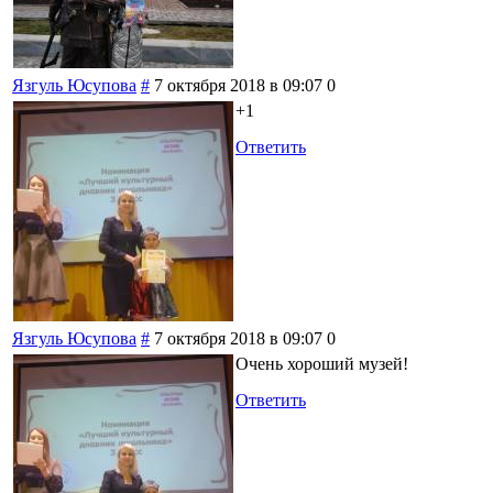
Язгуль Юсупова
#
7 октября 2018 в 09:07
0
+1
Ответить
Язгуль Юсупова
#
7 октября 2018 в 09:07
0
Очень хороший музей!
Ответить