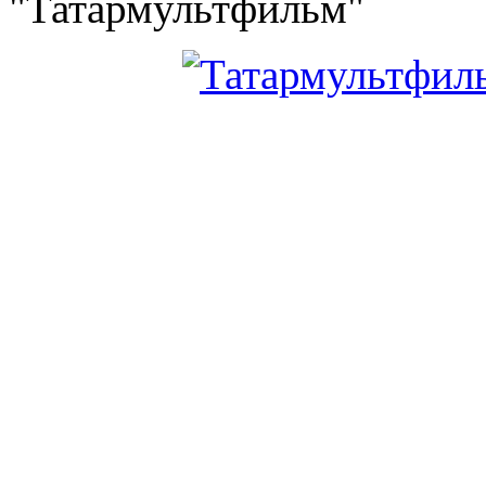
"Татармультфильм"