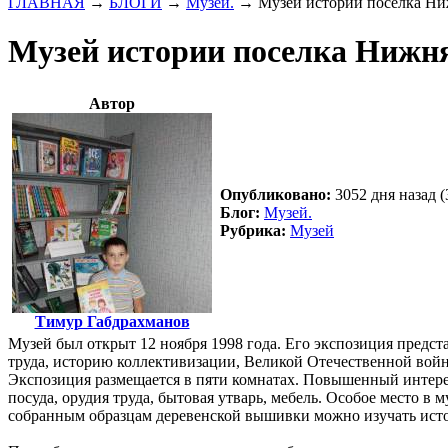
ГЛАВНАЯ
→
БЛОГИ
→
Музей.
→
Музей истории поселка Н
Музей истории поселка Нижн
Автор
Опубликовано:
3052 дня назад (
Блог:
Музей.
Рубрика:
Музей
Тимур Габдрахманов
Музей был открыт 12 ноября 1998 года. Его экспозиция предс
труда, историю коллективизации, Великой Отечественной войн
Экспозиция размещается в пяти комнатах. Повышенный интере
посуда, орудия труда, бытовая утварь, мебель. Особое место в
собранным образцам деревенской вышивки можно изучать исто