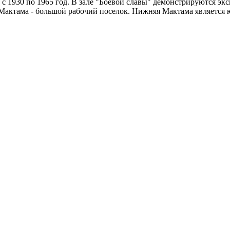
 1930 по 1965 год. В зале "Боевой славы" демонстрируются эк
Мактама - большой рабочий поселок. Нижняя Мактама является 