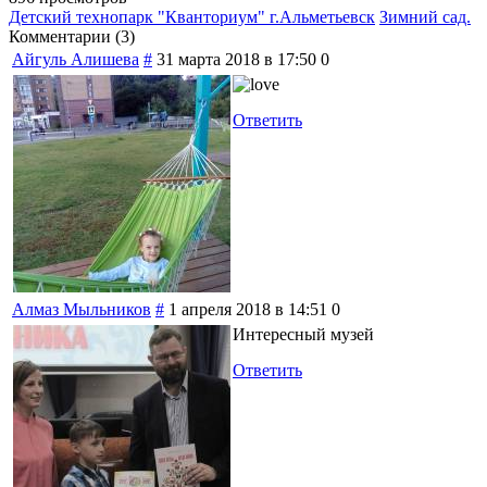
Детский технопарк "Кванториум" г.Альметьевск
Зимний сад.
Комментарии (
3
)
Айгуль Алишева
#
31 марта 2018 в 17:50
0
Ответить
Алмаз Мыльников
#
1 апреля 2018 в 14:51
0
Интересный музей
Ответить