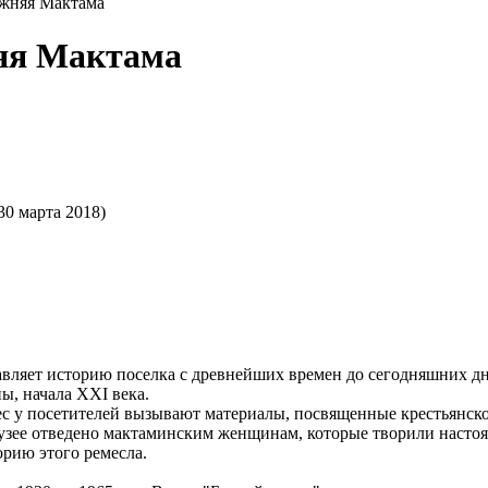
ижняя Мактама
яя Мактама
30 марта 2018)
тавляет историю поселка с древнейших времен до сегодняшних д
ы, начала XXI века.
с у посетителей вызывают материалы, посвященные крестьянско
 музее отведено мактаминским женщинам, которые творили настоя
рию этого ремесла.