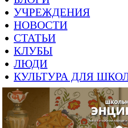
УЧРЕЖДЕНИЯ
НОВОСТИ
СТАТЬИ
КЛУБЫ
ЛЮДИ
КУЛЬТУРА ДЛЯ ШКО