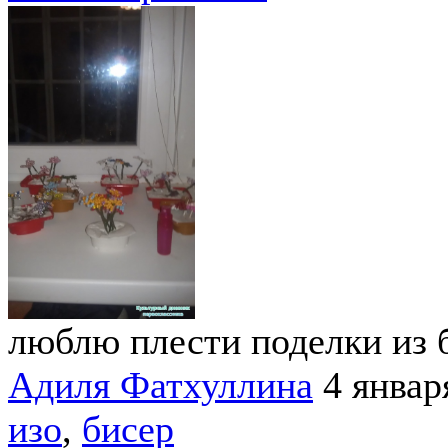
люблю плести поделки из 
Адиля Фатхуллина
4 январ
изо
,
бисер