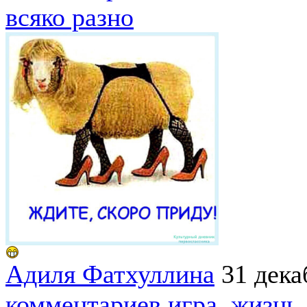
всяко разно
Адиля Фатхуллина
31 дека
комментариев
игра
,
жизнь