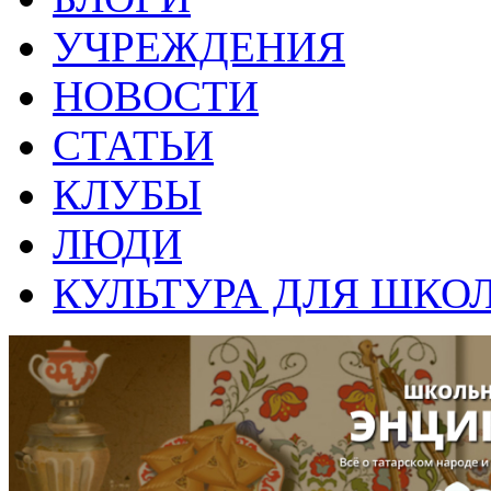
УЧРЕЖДЕНИЯ
НОВОСТИ
СТАТЬИ
КЛУБЫ
ЛЮДИ
КУЛЬТУРА ДЛЯ ШКО