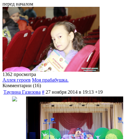
перед началом
1362 просмотра
Аллея героев
Моя прабабушка.
Комментарии (
16
)
Таулина Газизова
#
27 ноября 2014 в 19:13
+19