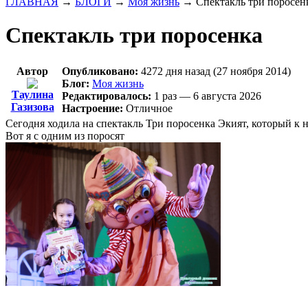
ГЛАВНАЯ
→
БЛОГИ
→
Моя жизнь
→
Спектакль три поросен
Спектакль три поросенка
Автор
Опубликовано:
4272 дня назад (27 ноября 2014)
Блог:
Моя жизнь
Таулина
Редактировалось:
1 раз — 6 августа 2026
Газизова
Настроение:
Отличное
Сегодня ходила на спектакль Три поросенка Экият, который к 
Вот я с одним из поросят