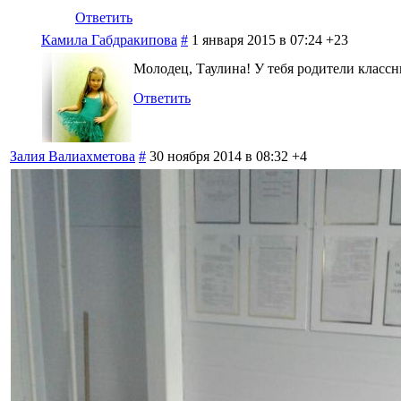
Ответить
Камила Габдракипова
#
1 января 2015 в 07:24
+23
Молодец, Таулина! У тебя родители классн
Ответить
Залия Валиахметова
#
30 ноября 2014 в 08:32
+4