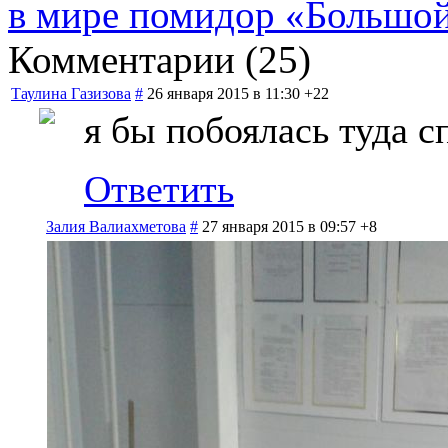
в мире помидор «Большой
Комментарии (
25
)
Таулина Газизова
#
26 января 2015 в 11:30
+22
я бы побоялась туда с
Ответить
Залия Валиахметова
#
27 января 2015 в 09:57
+8