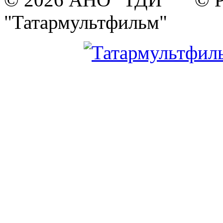
"Татармультфильм"