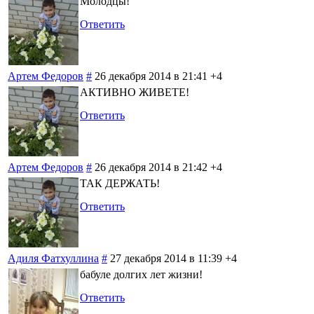
Молодцы!
Ответить
Артем Федоров
#
26 декабря 2014 в 21:41
+4
АКТИВНО ЖИВЕТЕ!
Ответить
Артем Федоров
#
26 декабря 2014 в 21:42
+4
ТАК ДЕРЖАТЬ!
Ответить
Адиля Фатхуллина
#
27 декабря 2014 в 11:39
+4
бабуле долгих лет жизни!
Ответить