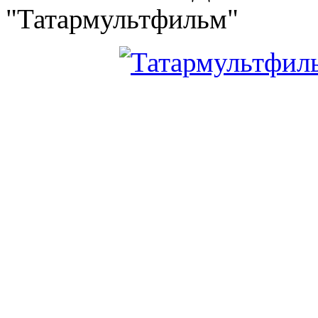
"Татармультфильм"